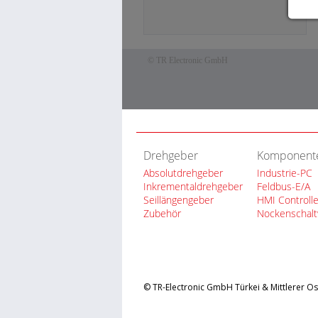
Drehgeber
Komponent
Absolutdrehgeber
Industrie-PC
Inkrementaldrehgeber
Feldbus-E/A
Seillängengeber
HMI Controlle
Zubehör
Nockenschal
© TR-Electronic GmbH Türkei & Mittlerer Ost