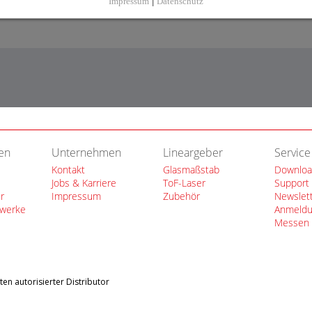
en
Unternehmen
Lineargeber
Service
Kontakt
Glasmaßstab
Downloa
Jobs & Karriere
ToF-Laser
Support
r
Impressum
Zubehör
Newslett
twerke
Anmeld
Messen
en autorisierter Distributor