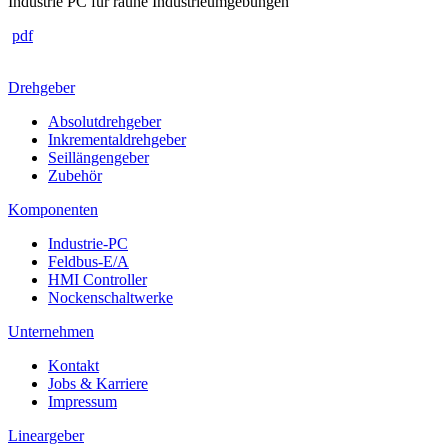
Industrie PC für rauhe Industrieumgebungen
pdf
Drehgeber
Absolutdrehgeber
Inkrementaldrehgeber
Seillängengeber
Zubehör
Komponenten
Industrie-PC
Feldbus-E/A
HMI Controller
Nockenschaltwerke
Unternehmen
Kontakt
Jobs & Karriere
Impressum
Lineargeber