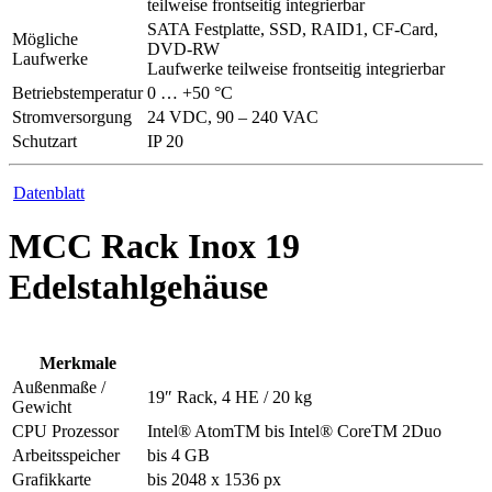
teilweise frontseitig integrierbar
SATA Festplatte, SSD, RAID1, CF-Card,
Mögliche
DVD-RW
Laufwerke
Laufwerke teilweise frontseitig integrierbar
Betriebstemperatur
0 … +50 °C
Stromversorgung
24 VDC, 90 – 240 VAC
Schutzart
IP 20
Datenblatt
MCC Rack Inox 19
Edelstahlgehäuse
Merkmale
Außenmaße /
19″ Rack, 4 HE / 20 kg
Gewicht
CPU Prozessor
Intel® AtomTM bis Intel® CoreTM 2Duo
Arbeitsspeicher
bis 4 GB
Grafikkarte
bis 2048 x 1536 px