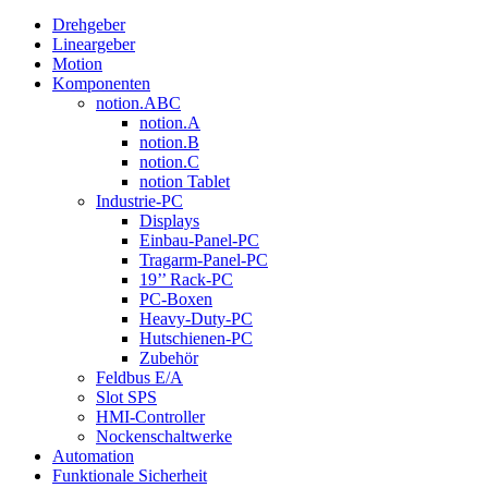
Drehgeber
Lineargeber
Motion
Komponenten
notion.ABC
notion.A
notion.B
notion.C
notion Tablet
Industrie-PC
Displays
Einbau-Panel-PC
Tragarm-Panel-PC
19’’ Rack-PC
PC-Boxen
Heavy-Duty-PC
Hutschienen-PC
Zubehör
Feldbus E/A
Slot SPS
HMI-Controller
Nockenschaltwerke
Automation
Funktionale Sicherheit