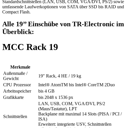
Standardschnittstellen (LAN, USB, COM, VGA/DVI, PS/2) sowie
umfassende Laufwerkoptionen von SATA über SSD bis RAID und
Compact Flash.
Alle 19’’ Einschübe von TR-Electronic im
Überblick:
MCC Rack 19
Merkmale
Außenmaße /
19″ Rack, 4 HE / 19 kg
Gewicht
CPU Prozessor
Intel® AtomTM bis Intel® CoreTM 2Duo
Arbeitsspeicher
bis 4 GB
Grafikkarte
bis 2048 x 1536 px
LAN, USB, COM, VGA/DVI, PS/2
(Maus/Tastatur), LPT
Backplane mit maximal 14 Slots (PISA / PCI /
Schnittstellen
ISA)
Erweitert: integrierte USV, Schnittstellen