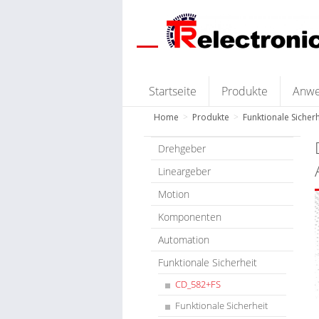
Startseite
Produkte
Anw
Home
>
Produkte
>
Funktionale Sicherh
Drehgeber
Lineargeber
Motion
Komponenten
Automation
Funktionale Sicherheit
CD_582+FS
Funktionale Sicherheit