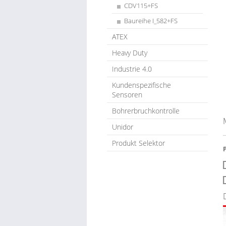
CDV115+FS
Baureihe I_582+FS
ATEX
Heavy Duty
Industrie 4.0
Kundenspezifische
Sensoren
Bohrerbruchkontrolle
Unidor
Produkt Selektor