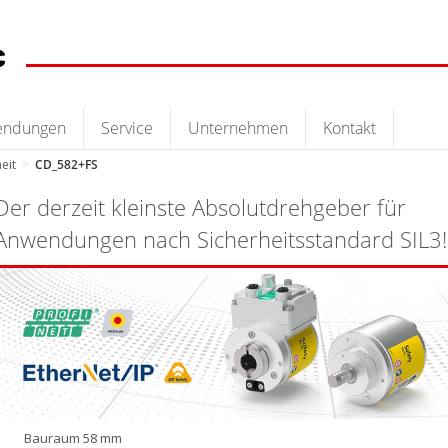
endungen
Service
Unternehmen
Kontakt
eit
>
CD_582+FS
Der derzeit kleinste Absolutdrehgeber für
Anwendungen nach Sicherheitsstandard SIL3!
Bauraum 58 mm