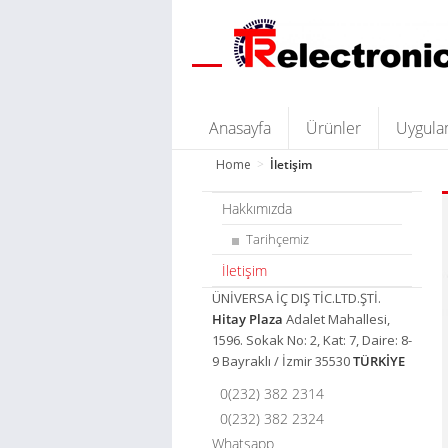
Anasayfa
Ürünler
Uygula
Home
>
İletişim
Hakkımızda
Tarihçemiz
İletişim
ÜNİVERSA İÇ DIŞ TİC.LTD.ŞTİ.
Hitay Plaza
Adalet Mahallesi,
1596. Sokak No: 2, Kat: 7, Daire: 8-
9 Bayraklı / İzmir 35530
TÜRKİYE
0(232) 382 2314
0(232) 382 2324
Whatsapp