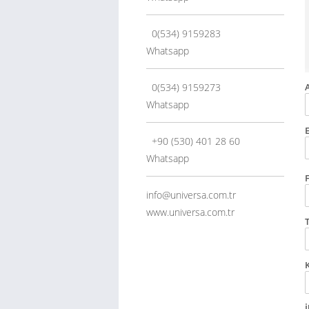
0(534) 9159283
Whatsapp
0(534) 9159273
A
Whatsapp
E
+90 (530) 401 28 60
Whatsapp
info@universa.com.tr
www.universa.com.tr
İ