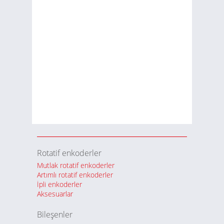
Gerçekleştirin
Viper City Heist, sizi lüks bir kumarhanede
yüksek riskli bir soyguna sürüklüyor. Kasayı
kırmaya ve büyük servetlerle kaçmaya çalışan,
her biri kendi alanında uzman, yetenekli
suçlulardan oluşan bir çeteye katılacaksınız. Gizli
soygun yaklaşımlarının aksine, bu çete silahlarını
ateşleyerek içeri girmekten çekinmiyor ve her
dönüşte gerilim ve heyecan dolu bir atmosfer
yaratıyor.
Rotatif enkoderler
Mutlak rotatif enkoderler
Artımlı rotatif enkoderler
İpli enkoderler
Aksesuarlar
Bileşenler