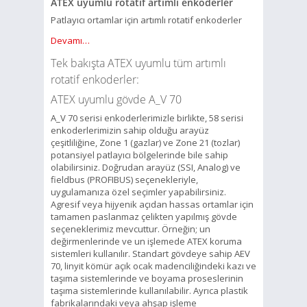
ATEX uyumlu rotatif artımlı enkoderler
Patlayıcı ortamlar için artımlı rotatif enkoderler
Devamı…
Tek bakışta ATEX uyumlu tüm artımlı
rotatif enkoderler:
ATEX uyumlu gövde A_V 70
A_V 70 serisi enkoderlerimizle birlikte, 58 serisi
enkoderlerimizin sahip olduğu arayüz
çeşitliliğine, Zone 1 (gazlar) ve Zone 21 (tozlar)
potansiyel patlayıcı bölgelerinde bile sahip
olabilirsiniz. Doğrudan arayüz (SSI, Analog) ve
fieldbus (PROFIBUS) seçenekleriyle,
uygulamanıza özel seçimler yapabilirsiniz.
Agresif veya hijyenik açıdan hassas ortamlar için
tamamen paslanmaz çelikten yapılmış gövde
seçeneklerimiz mevcuttur. Örneğin; un
değirmenlerinde ve un işlemede ATEX koruma
sistemleri kullanılır. Standart gövdeye sahip AEV
70, linyit kömür açık ocak madenciliğindeki kazı ve
taşıma sistemlerinde ve boyama proseslerinin
taşıma sistemlerinde kullanılabilir. Ayrıca plastik
fabrikalarındaki veya ahşap işleme